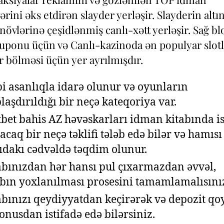
ərini əks etdirən slayder yerləşir. Slayderin altı
övlərinə çeşidlənmiş canlı-xətt yerləşir. Sağ b
uponu üçün və Canlı-kazinoda ən populyar slotl
r bölməsi üçün yer ayrılmışdır.
i asanlıqla idarə olunur və oyunların
laşdırıldığı bir neçə kateqoriya var.
bet bahis AZ həvəskarları idman kitabında is
acaq bir neçə təklifi tələb edə bilər və hamısı
ıdakı cədvəldə təqdim olunur.
bınızdan hər hansı pul çıxarmazdan əvvəl,
bın yoxlanılması prosesini tamamlamalısını
bınızı qeydiyyatdan keçirərək və depozit qo
onusdan istifadə edə bilərsiniz.