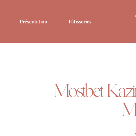
Présentation
Pâtisseries
Mostbet Kaz
Mo