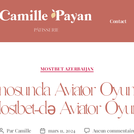
Contact
MOSTBET AZERBAIJAN
inosunda Aviator Oyu
stbet-də Aviator Oy
Par
Camille
mars 11, 2024
Aucun commentair