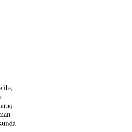
 ilə,
ə
laraq
dman
okunda