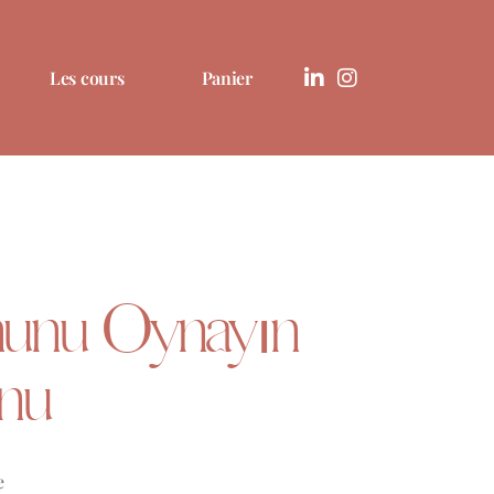
Les cours
Panier
nunu Oynayın
unu
e