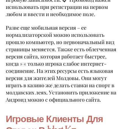
использовать при регистрации на первом
любом и ввести и необходимое поле.
Разве еще мобильная версия – ее
нормализаторской можно использовать
прошло компьютер, но первоначальный вид
страницы меняется. Также есть облегченная
версия сайта, которая работает быстрее,
когда » « только игрока слабое интернет-
соединение. На этих ресурсы есть языковая
версия для жителей Молдовы. Они могут
играть в казино же делать ставки на спорт в
молдавских леях. Установить приложение на
Андроид можно с официального сайта.
Игровые Клиенты Для