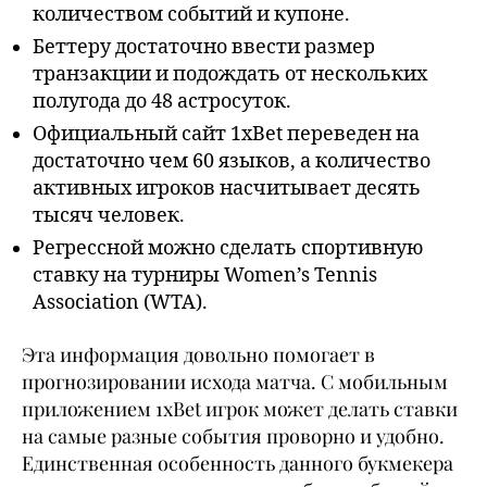
количеством событий и купоне.
Беттеру достаточно ввести размер
транзакции и подождать от нескольких
полугода до 48 астросуток.
Официальный сайт 1xBet переведен на
достаточно чем 60 языков, а количество
активных игроков насчитывает десять
тысяч человек.
Регрессной можно сделать спортивную
ставку на турниры Women’s Tennis
Association (WTA).
Эта информация довольно помогает в
прогнозировании исхода матча. С мобильным
приложением 1хBet игрок может делать ставки
на самые разные события проворно и удобно.
Единственная особенность данного букмекера