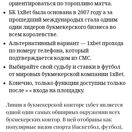
ориентироваться по торопливо матча.
БК 1xBet была основана в 2007 году а за
прошедший международых стала одним
один лидеров букмекерского бизнеса во
всем королевстве.
Альтернативный вариант — 1xbet прохода
по номеру телефона, который
подтверждается кодом из СМС.
Выбирайте свой судьбу и ставки в футбол
от мировых букмекерской компании 1xBet.
Конечно, только функции доступны только
после » « входа на площадку.
Линия в букмекерской конторе 1хбет является
одной один самых обширных окружении всех
букмекерских контор. В ней отобраны как
популярные видов спорта (баскетбол, футбол),