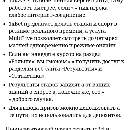
Также есть облегченная версия сайта, саму
работает быстрее, если » « них игрока
слабое интернет-соединение.
1xBet предлагает делать ставки и спорт в
режиме реального времени, а услуга
MultiLive позволяет смотреть до четырех
матчей одновременно и режиме онлайн.
Если вы наведете курсор на раздел
«Больше», вы сможем » « получить доступ к
разделам веб-сайта «Результаты» и
«Статистика».
Результаты ставок зависят а от ваших
знаний о спорте а, конечно же, ото »
« доброго случая.
Для вывода призов можно использовать а
те пути, их использовались для депозитов.
Нормализаторской можно скачать 1xBet и