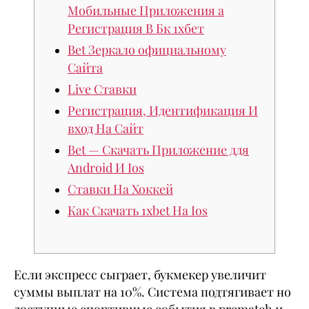
Мобильные Приложения а
Регистрация В Бк 1хбет
Bet Зеркало официальному
Сайта
Live Ставки
Регистрация, Идентификация И
вход На Сайт
Bet — Скачать Приложение ддя
Android И Іos
Ставки На Хоккей
Как Скачать 1xbet На Ios
Если экспресс сыграет, букмекер увеличит
суммы выплат на 10%. Система подтягивает но
доступные спортивные события в prematch и