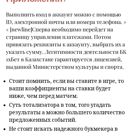
Выполнить вход в аккаунт можно с помощью
ID, электронной почты или номера телефона. »
« [newline]Сперва необходимо перейдет на
страницу управления платежами. Потом
привязать реквизиты к аккаунту, выбрать их а
указать сумму. Легитимности деятельности БК
1хБет в Казахстане гарантируется лицензией,
выданной Министерством культуры и спорта.
Стоит помнить, если вы ставите в игре, то
ваши коэффициенты на ставки будет
ниже, чем перед матчем.
Суть тотализатора в том, того угадать
результаты а можно большего количество
предложенных событий.
Не стоит искать надежного букмекера в