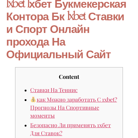
1xbet 1хбет Букмекерская
Контора Бк 1xbet Ставки
и Спорт Онлайн
прохода На
Официальный Сайт
Content
Ставки На Теннис
как Можно заработать С 1xbet?
Прогнозы На Спортивные
моменты
Безопасно Ли применять 1хбет
Для Ставок?