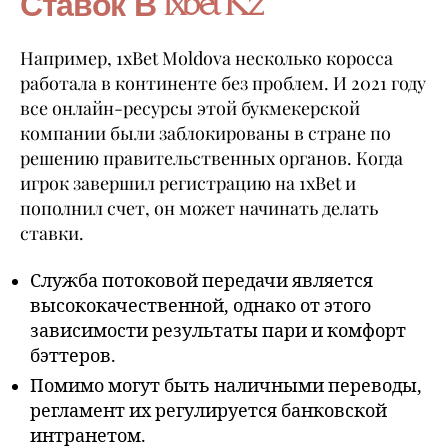
Ставок В 1xbet Kz
Например, 1xBet Moldova несколько коросса
работала в континенте без проблем. И 2021 году
все онлайн-ресурсы этой букмекерской
компании были заблокированы в стране по
решению правительственных органов. Когда
игрок завершил регистрацию на 1xBet и
пополнил счет, он может начинать делать
ставки.
Служба потоковой передачи является
высококачественной, однако от этого
зависимости результаты пари и комфорт
бэттеров.
Помимо могут быть наличными переводы,
регламент их регулируется банковской
интранетом.