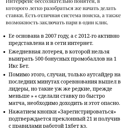
Интерфейс бессознательно понятен, в
которого легко разобраться же начать делать
ставки. Есть отличная система поиска, а также
возможность заключать пари в один клик.
Ее основана в 2007 году, а с 2012-го активно
представлена и в сети интернет.
Ежедневная лотерея, в которой нельзя
выиграть 500 бонусных промобаллов на 1
Икс Бет.
Помимо этого, случаи, только аутсайдер на
последних минутах соревнования вышел в
лидеры, но такие уж же редкие, прежде
меньше » « сделали ставку по быстро
матча, необходимо доходить и этот опасно.
Нажатием кнопки «Зарегистрироваться»
подтверждается преклонный 21 и получив
с правилами работой 1хбет кз.