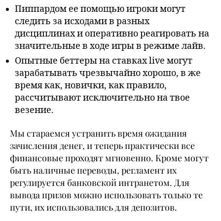
Пиппардом ее помощью игроки могут
следить за исходами в разных
дисциплинах и оперативно реагировать на
значительные в ходе игры в режиме лайв.
Опытные беттеры на ставках live могут
зарабатывать чрезвычайно хорошо, в же
время как, новички, как правило,
рассчитывают исключительно на твое
везение.
Мы стараемся устранить время ожидания
зачисления денег, и теперь практически все
финансовые проходят мгновенно. Кроме могут
быть наличные переводы, регламент их
регулируется банковской интранетом. Для
вывода призов можно использовать только те
пути, их использовались для депозитов.