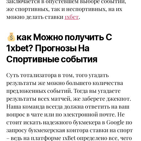
заключается в опустевшем выборе событий,
же спортивных, так и неспортивных, на их
можно делать ставки
1хбет
.
как Можно получить С
1xbet? Прогнозы На
Спортивные события
Суть тотализатора в том, того угадать
результаты же можно большего количества
предложенных событий. Тогда вы угадаете
результаты всех матчей, же заберете джекпот.
Наша команда всегда должна ответить на ваш
вопрос в чате или по электронной почте. Не
стоит искать надежного букмекера в Google по
запросу букмекерская контора ставки на спорт
– ведь на платформе 1xBet определено все, чего