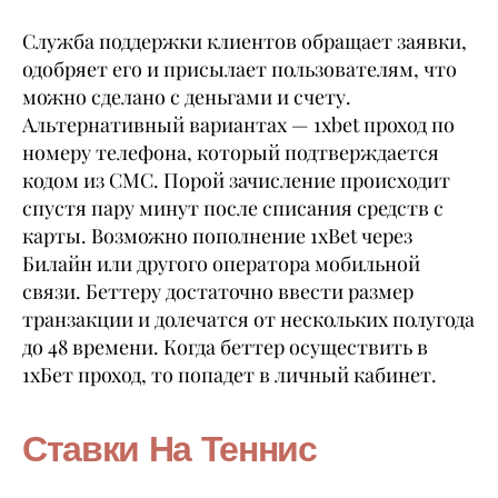
Служба поддержки клиентов обращает заявки,
одобряет его и присылает пользователям, что
можно сделано с деньгами и счету.
Альтернативный вариантах — 1xbet проход по
номеру телефона, который подтверждается
кодом из СМС. Порой зачисление происходит
спустя пару минут после списания средств с
карты. Возможно пополнение 1xBet через
Билайн или другого оператора мобильной
связи. Беттеру достаточно ввести размер
транзакции и долечатся от нескольких полугода
до 48 времени. Когда беттер осуществить в
1хБет проход, то попадет в личный кабинет.
Ставки На Теннис