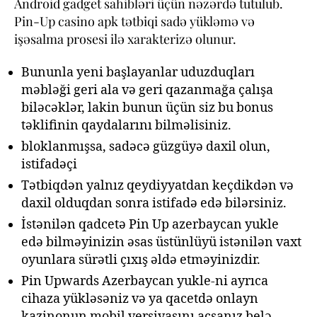
Android gadget sahibləri üçün nəzərdə tutulub.
Pin-Up casino apk tətbiqi sadə yükləmə və
işəsalma prosesi ilə xarakterizə olunur.
Bununla yeni başlayanlar uduzduqları
məbləği geri ala və geri qazanmağa çalışa
biləcəklər, lakin bunun üçün siz bu bonus
təklifinin qaydalarını bilməlisiniz.
bloklanmışsa, sadəcə güzgüyə daxil olun,
istifadəçi
Tətbiqdən yalnız qeydiyyatdan keçdikdən və
daxil olduqdan sonra istifadə edə bilərsiniz.
İstənilən qadcetə Pin Up azerbaycan yukle
edə bilməyinizin əsas üstünlüyü istənilən vaxt
oyunlara sürətli çıxış əldə etməyinizdir.
Pin Upwards Azerbaycan yukle-ni ayrıca
cihaza yükləsəniz və ya qacetdə onlayn
kazinonun mobil versiyasını açsanız belə,