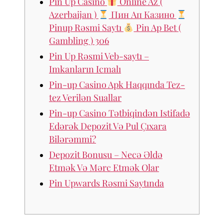
Pin Up Casino
Online Az (
Azerbaijan )
Пин Ап Казино
Pinup Rəsmi Saytı
Pin Ap Bet (
Gambling ) 306
Pin Up Rəsmi Veb-saytı –
Imkanların Icmalı
Pin-up Casino Apk Haqqında Tez-
tez Verilən Suallar
Pin-up Casino Tətbiqindən Istifadə
Edərək Depozit Və Pul Çıxara
Bilərəmmi?
Depozit Bonusu – Necə Əldə
Etmək Və Mərc Etmək Olar
Pin Upwards Rəsmi Saytında