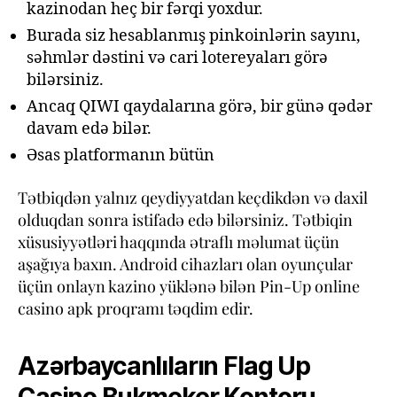
kazinodan heç bir fərqi yoxdur.
Burada siz hesablanmış pinkoinlərin sayını,
səhmlər dəstini və cari lotereyaları görə
bilərsiniz.
Ancaq QIWI qaydalarına görə, bir günə qədər
davam edə bilər.
Əsas platformanın bütün
Tətbiqdən yalnız qeydiyyatdan keçdikdən və daxil
olduqdan sonra istifadə edə bilərsiniz. Tətbiqin
xüsusiyyətləri haqqında ətraflı məlumat üçün
aşağıya baxın. Android cihazları olan oyunçular
üçün onlayn kazino yüklənə bilən Pin-Up online
casino apk proqramı təqdim edir.
Azərbaycanlıların Flag Up
Casino Bukmeker Kontoru