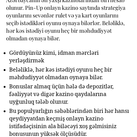
Azərbaycanın ən yaxşı kazinolarından biri hesab
olunur. Pin-Up onlayn kazino saytında strategiya
oyunlarını sevənlər rulet və ya kart oyunlarını
seçib istədikləri oyunu oynaya bilərlər. Beləliklə,
hər kəs istədiyi oyunu heç bir məhdudiyyət
olmadan oynaya bilər.
Gördüyünüz kimi, idman mərcləri
yerləşdirmək
Beləliklə, hər kəs istədiyi oyunu heç bir
məhdudiyyət olmadan oynaya bilər.
Bonuslar almaq üçün hələ də depozitlər,
fəaliyyət və digər kazino qaydalarına
uyğunluq tələb olunur.
Bu populyarlığın səbəblərindən biri hər hansı
qeydiyyatdan keçmiş onlayn kazino
istifadəçisinin ala biləcəyi xoş gəlmisiniz
bonusunun yüksək ölçüsüdür.