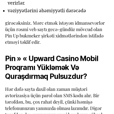
verirlər.
vəziyyətlərini əhəmiyyətli dərəcədə
girəcəksiniz. Mərc etmək istəyən idmansevərlər
üçün rəsmi veb saytı gecə-gündüz mövcud olan
Pin Up bukmeker şirkəti xidmətlərindən istifadə
etməyi təklif edir.
Pin » « Upward Casino Mobil
Proqramı Yükləmək Və
Quraşdırmaq Pulsuzdur?
Hər dəfə sayta daxil olan zaman müştəri
avtorizasiya üçün parol olan SMS kodu alır. Bir
tərəfdən, bu, çox rahat deyil, çünki həmişə
telefonunuzun yanınızda olması lazımdır. Digər