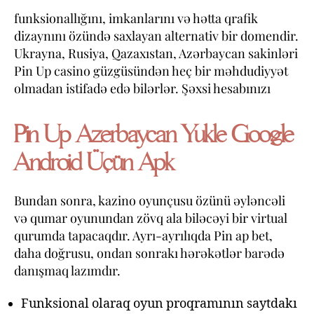
funksionallığını, imkanlarını və hətta qrafik
dizaynını özündə saxlayan alternativ bir domendir.
Ukrayna, Rusiya, Qazaxıstan, Azərbaycan sakinləri
Pin Up casino güzgüsündən heç bir məhdudiyyət
olmadan istifadə edə bilərlər. Şəxsi hesabınızı
Pin Up Azerbaycan Yukle Google
Android Üçün Apk
Bundan sonra, kazino oyunçusu özünü əyləncəli
və qumar oyunundan zövq ala biləcəyi bir virtual
qurumda tapacaqdır. Ayrı-ayrılıqda Pin ap bet,
daha doğrusu, ondan sonrakı hərəkətlər barədə
danışmaq lazımdır.
Funksional olaraq oyun proqramının saytdakı