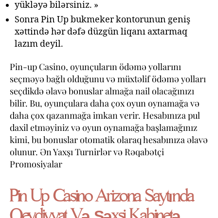
yükləyə bilərsiniz. »
Sonra Pin Up bukmeker kontorunun geniş
xəttində hər dəfə düzgün liqanı axtarmaq
lazım deyil.
Pin-up Casino, oyunçuların ödəmə yollarını
seçməyə bağlı olduğunu və müxtəlif ödəmə yolları
seçdikdə əlavə bonuslar almağa nail olacağınızı
bilir. Bu, oyunçulara daha çox oyun oynamağa və
daha çox qazanmağa imkan verir. Hesabınıza pul
daxil etməyiniz və oyun oynamağa başlamağınız
kimi, bu bonuslar otomatik olaraq hesabınıza əlavə
olunur. Ən Yaxşı Turnirlər və Rəqabətçi
Promosiyalar
Pin Up Casino Arizona Saytında
Qeydiyyat Və Şəxsi Kabinetə