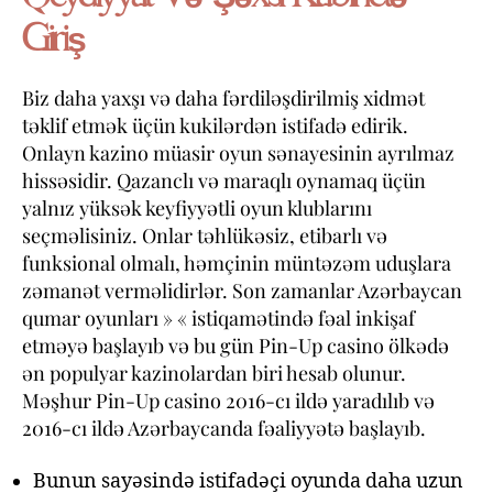
Giriş
Biz daha yaxşı və daha fərdiləşdirilmiş xidmət
təklif etmək üçün kukilərdən istifadə edirik.
Onlayn kazino müasir oyun sənayesinin ayrılmaz
hissəsidir. Qazanclı və maraqlı oynamaq üçün
yalnız yüksək keyfiyyətli oyun klublarını
seçməlisiniz. Onlar təhlükəsiz, etibarlı və
funksional olmalı, həmçinin müntəzəm uduşlara
zəmanət verməlidirlər. Son zamanlar Azərbaycan
qumar oyunları » « istiqamətində fəal inkişaf
etməyə başlayıb və bu gün Pin-Up casino ölkədə
ən populyar kazinolardan biri hesab olunur.
Məşhur Pin-Up casino 2016-cı ildə yaradılıb və
2016-cı ildə Azərbaycanda fəaliyyətə başlayıb.
Bunun sayəsində istifadəçi oyunda daha uzun