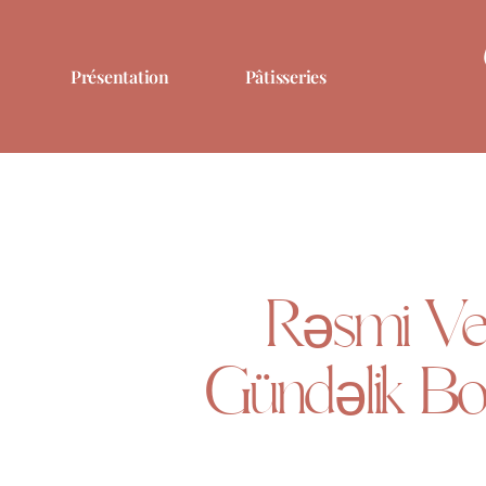
Présentation
Pâtisseries
Rəsmi Veb
Gündəlik Bo