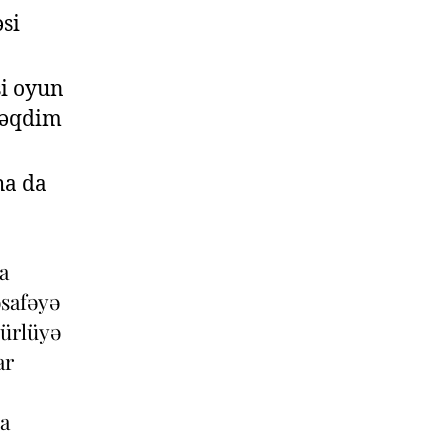
əsi
si oyun
 təqdim
ha da
a
əsafəyə
dürlüyə
ar
a