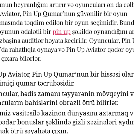
nun heyranlığını artırır və oyuncuları ən da cəlb
 Aviator, Pin Up Qumar’nun güvənilir bir oyun
rmasında təqdim edilən bir oyun seçimidir. Bun
oyunun ədalətli bir
pin up
şəkildə oynandığını 
başina auditlər həyata keçirilir. Oyuncular, Pin
da rahatlıqla oynaya və Pin Up Aviator qədər oy
 çıxara bilərlər.
Up Aviator, Pin Up Qumar’nun bir hissəsi olan
imiçi qumar təcrübəsidir.
cular, hədis zamanı təyyarənin mövqeyini v
cuların bahislərini obrazli ötrü bilirlər.
miz vasitəsilə kazinon dünyasını axtarmaq v
bədar bonuslar şəklində gizli xəzinələri aydı
ək ötrü səyahətə çıxın.