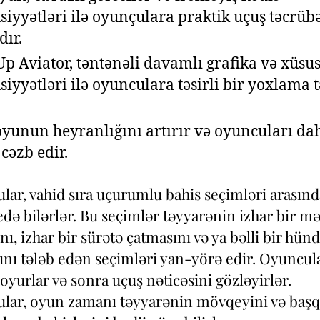
siyyətləri ilə oyunçulara praktik uçuş təcrüb
dır.
Up Aviator, təntənəli davamlı grafika və xüsu
siyyətləri ilə oyunculara təsirli bir yoxlama
oyunun heyranlığını artırır və oyuncuları da
 cəzb edir.
lar, vahid sıra uçurumlu bahis seçimləri arasınd
də bilərlər. Bu seçimlər təyyarənin izhar bir m
ı, izhar bir sürətə çatmasını və ya bəlli bir hün
ını tələb edən seçimləri yan-yörə edir. Oyuncul
oyurlar və sonra uçuş nəticəsini gözləyirlər.
lar, oyun zamanı təyyarənin mövqeyini və başq