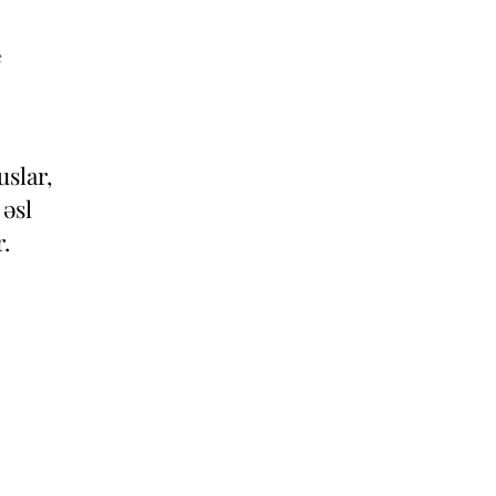
e
slar,
əsl
.