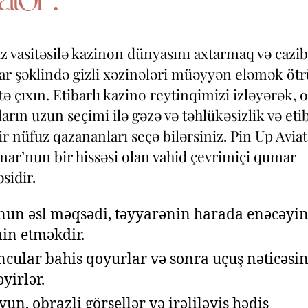
z vasitəsilə kazinon dünyasını axtarmaq və cazi
ar şəklində gizli xəzinələri müəyyən eləmək ötr
ə çıxın. Etibarlı kazino reytinqimizi izləyərək, 
arın uzun seçimi ilə gəzə və təhlükəsizlik və etib
r nüfuz qazananları seçə bilərsiniz. Pin Up Aviat
ar’nun bir hissəsi olan vahid çevrimiçi qumar
sidir.
un əsl məqsədi, təyyarənin harada enəcəyin
in etməkdir.
cular bahis qoyurlar və sonra uçuş nəticəsin
əyirlər.
yun, obrazli görsellər və irəliləyiş hədis