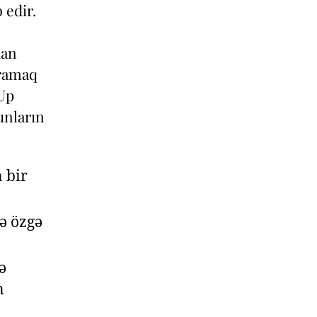
 edir.
dan
aramaq
 Up
unların
 bir
ə özgə
ə
n