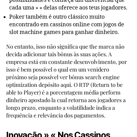
possibilidades e conheça um diferencial que
cada uma » « delas oferece aos teus jogadores.
Poker também é outro clássico muito
encontrado em cassinos online com jogos de
slot machine games para ganhar dinheiro.
No entanto, isso não significa que the marca não
decida adicionar tais bônus às suas ações. A
empresa está em constante desenvolvimento, por
isso é bem possível o qual em um venidero
próximo seja possível ver bônus search engine
optimization depósito aqui. O RTP (Return to be
able to Player) é a porcentagem média perform
dinheiro apostado la cual retorna aos jogadores a
longo prazo, enquanto a volatilidade indica a
frequência e relevância dos pagamentos.
Inovação » « Nos Cassinos