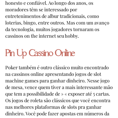
honesto e confiável. Ao longo dos anos, os
moradores têm se interessado por
entretenimentos de albur tradicionais, como
loterias, bingo, entre outros. Mas com um avanço
da tecnologia, muitos jogadores tornaram os
cassinos on the internet seu hobby.
Pin Up Cassino Online
Poker também é outro clássico muito encontrado
na cassinos online apresentando jogos de slot
machine games para ganhar dinheiro. Nesse jogo
de mesa, vence quem tiver a mais interessante mão
que tem a possibilidade de » « exposer até 5 cartas.
Os jogos de roleta são clássicos que você encontra
nas melhores plataformas de slots pra ganhar
dinheiro. Você pode fazer apostas em números da