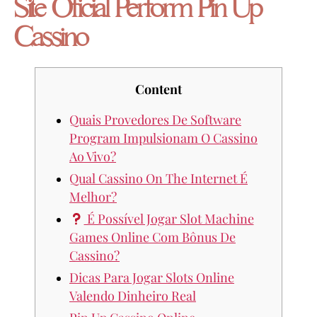
Site Oficial Perform Pin Up
Cassino
Content
Quais Provedores De Software
Program Impulsionam O Cassino
Ao Vivo?
Qual Cassino On The Internet É
Melhor?
É Possível Jogar Slot Machine
Games Online Com Bônus De
Cassino?
Dicas Para Jogar Slots Online
Valendo Dinheiro Real