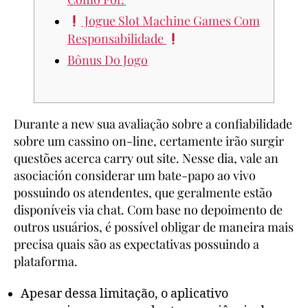
Jogue Slot Machine Games Com
Responsabilidade
Bônus Do Jogo
Durante a new sua avaliação sobre a confiabilidade
sobre um cassino on-line, certamente irão surgir
questões acerca carry out site. Nesse dia, vale an
asociación considerar um bate-papo ao vivo
possuindo os atendentes, que geralmente estão
disponíveis via chat. Com base no depoimento de
outros usuários, é possível obligar de maneira mais
precisa quais são as expectativas possuindo a
plataforma.
Apesar dessa limitação, o aplicativo