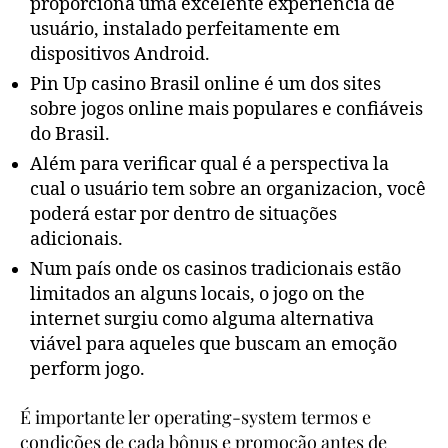
proporciona uma excelente experiência de
usuário, instalado perfeitamente em
dispositivos Android.
Pin Up casino Brasil online é um dos sites
sobre jogos online mais populares e confiáveis
do Brasil.
Além para verificar qual é a perspectiva la
cual o usuário tem sobre an organizacion, você
poderá estar por dentro de situações
adicionais.
Num país onde os casinos tradicionais estão
limitados an alguns locais, o jogo on the
internet surgiu como alguma alternativa
viável para aqueles que buscam an emoção
perform jogo.
É importante ler operating-system termos e
condições de cada bônus e promoção antes de