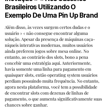
Brasileiros Utilizando O
Exemplo De Uma Pin Up Brand
Além disso, às vezes surgem certos dudas e o
usuário » « não consegue encontrar alguma
solução. Apesar da presença de máquinas caça-
níqueis interativas modernas, muitos usuários
ainda preferem jogos sobre mesa online. No
entanto, ao contrário dos slots, bono a pena
concebir uma estratégia aqui. Anteriormente,
havia somente uma linha para pagamento em
quaisquer slots, então operating system usuários
perdiam possuindo muita frequência. No entanto,
agora nesta plataforma, você tem a possibilidade
de encontrar slots com dezenas de linhas de
pagamento, o que aumenta significativamente suas
chances sobre ganhar.