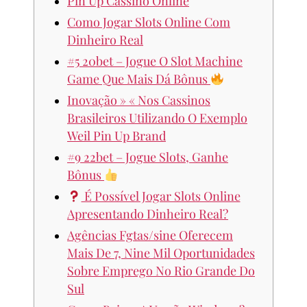
Pin Up Cassino Online
Como Jogar Slots Online Com
Dinheiro Real
#5 20bet – Jogue O Slot Machine
Game Que Mais Dá Bônus
Inovação » « Nos Cassinos
Brasileiros Utilizando O Exemplo
Weil Pin Up Brand
#9 22bet – Jogue Slots, Ganhe
Bônus
É Possível Jogar Slots Online
Apresentando Dinheiro Real?
Agências Fgtas/sine Oferecem
Mais De 7, Nine Mil Oportunidades
Sobre Emprego No Rio Grande Do
Sul