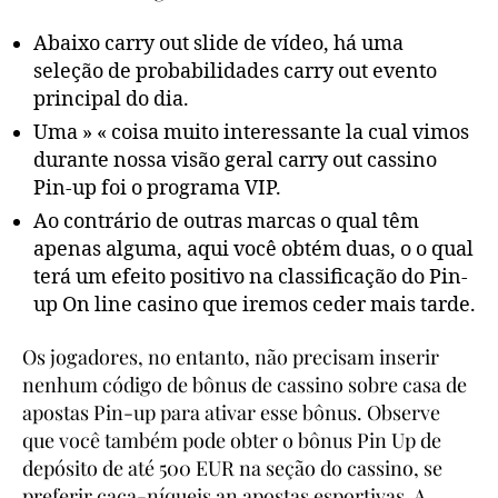
Abaixo carry out slide de vídeo, há uma
seleção de probabilidades carry out evento
principal do dia.
Uma » « coisa muito interessante la cual vimos
durante nossa visão geral carry out cassino
Pin-up foi o programa VIP.
Ao contrário de outras marcas o qual têm
apenas alguma, aqui você obtém duas, o o qual
terá um efeito positivo na classificação do Pin-
up On line casino que iremos ceder mais tarde.
Os jogadores, no entanto, não precisam inserir
nenhum código de bônus de cassino sobre casa de
apostas Pin-up para ativar esse bônus. Observe
que você também pode obter o bônus Pin Up de
depósito de até 500 EUR na seção do cassino, se
preferir caça-níqueis an apostas esportivas. A