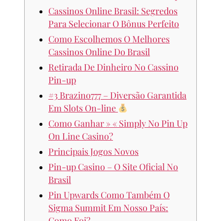
Cassinos Online Brasil: Segredos
Para Selecionar O Bônus Perfeito
Como Escolhemos O Melhores
Cassinos Online Do Brasil
Retirada De Dinheiro No Cassino
Pin-up
#3 Brazino777 – Diversão Garantida
Em Slots On-line
Como Ganhar » « Simply No Pin Up
On Line Casino?
Principais Jogos Novos
Pin-up Casino – O Site Oficial No
Brasil
Pin Upwards Como Também O
Sigma Summit Em Nosso País:
Como Foi?