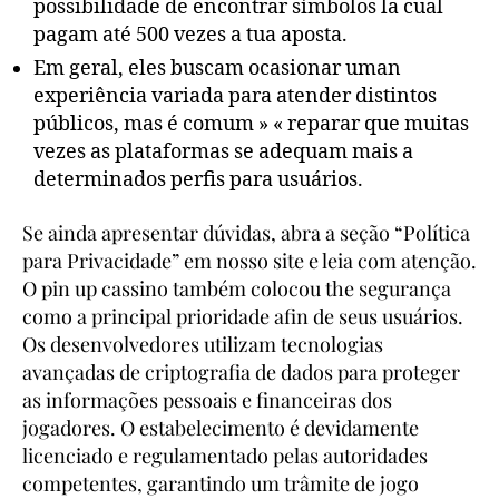
possibilidade de encontrar símbolos la cual
pagam até 500 vezes a tua aposta.
Em geral, eles buscam ocasionar uman
experiência variada para atender distintos
públicos, mas é comum » « reparar que muitas
vezes as plataformas se adequam mais a
determinados perfis para usuários.
Se ainda apresentar dúvidas, abra a seção “Política
para Privacidade” em nosso site e leia com atenção.
O pin up cassino também colocou the segurança
como a principal prioridade afin de seus usuários.
Os desenvolvedores utilizam tecnologias
avançadas de criptografia de dados para proteger
as informações pessoais e financeiras dos
jogadores. O estabelecimento é devidamente
licenciado e regulamentado pelas autoridades
competentes, garantindo um trâmite de jogo