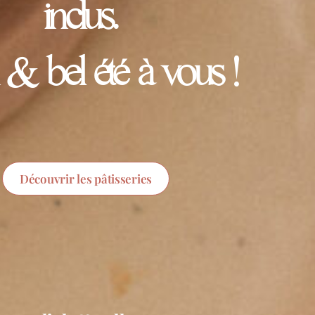
inclus.
 & bel été à vous !
Découvrir les pâtisseries