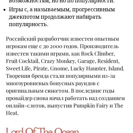
возможностям, но но по популярности.
Игры с, а называемым, прогрессивным
джекпотом продолжают набирать
популярность.
Российский разработчик известен опытным
игрокам еще с до 2000 годов. Производитель
известен такими играми, как Rock Climber,
Fruit Cocktail, Crazy Monkey, Garage, Resident,
Sweet Life, Pirate, Gnome, Lucky Haunter, Island.
Творения бренда стали популярными из-за
многоуровневых бонусных раундов с
оригинальным сюжетом. В последние годы
провайдер снова начал работать над созданием
онлайн-слотов, выпустив Pumpkin Fairy и The
Heat.
Lord Of The Ocean