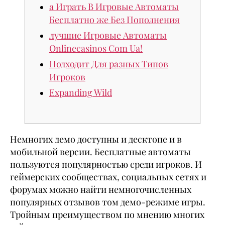
а Играть В Игровые Автоматы
Бесплатно же Без Пополнения
лучшие Игровые Автоматы
Onlinecasinos Com Ua!
Подходит Для разных Типов
Игроков
Expanding Wild
Немногих демо доступны и десктопе и в
мобильной версии. Бесплатные автоматы
пользуются популярностью среди игроков. И
геймерских сообществах, социальных сетях и
форумах можно найти немногочисленных
популярных отзывов том демо-режиме игры.
Тройным преимуществом по мнению многих