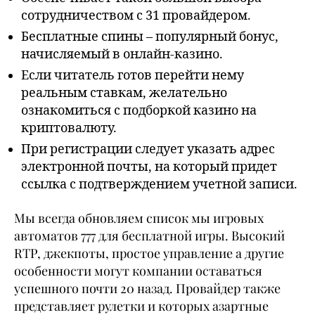
сотрудничеством с 31 провайдером.
Бесплатные спины – популярный бонус,
начисляемый в онлайн-казино.
Если читатель готов перейти нему
реальным ставкам, желательно
ознакомиться с подборкой казино на
криптовалюту.
При регистрации следует указать адрес
электронной почты, на который придет
ссылка с подтверждением учетной записи.
Мы всегда обновляем список мы игровых
автоматов 777 для бесплатной игры. Высокий
RTP, джекпоты, простое управление а другие
особенности могут компании оставаться
успешного почти 20 назад. Провайдер также
представляет рулетки и которых азартные