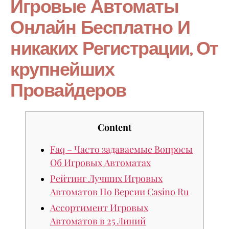
Игровые Автоматы
Онлайн Бесплатно И
никаких Регистрации, От
крупнейших
Провайдеров
Content
Faq – Часто задаваемые Вопросы
Об Игровых Автоматах
Рейтинг Лучших Игровых
Автоматов По Версии Casino Ru
Ассортимент Игровых
Автоматов в 25 Линий