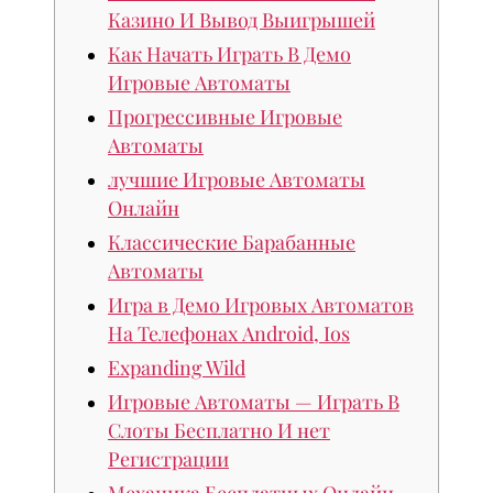
Казино И Вывод Выигрышей
Как Начать Играть В Демо
Игровые Автоматы
Прогрессивные Игровые
Автоматы
лучшие Игровые Автоматы
Онлайн
Классические Барабанные
Автоматы
Игра в Демо Игровых Автоматов
На Телефонах Android, Ios
Expanding Wild
Игровые Автоматы — Играть В
Слоты Бесплатно И нет
Регистрации
Механика Бесплатных Онлайн