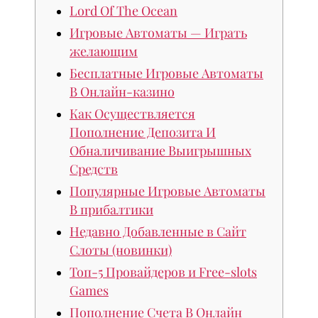
Lord Of The Ocean
Игровые Автоматы — Играть
желающим
Бесплатные Игровые Автоматы
В Онлайн-казино
Как Осуществляется
Пополнение Депозита И
Обналичивание Выигрышных
Средств
Популярные Игровые Автоматы
В прибалтики
Недавно Добавленные в Сайт
Слоты (новинки)
Топ-5 Провайдеров и Free-slots
Games
Пополнение Счета В Онлайн