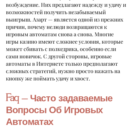
возбуждение. Них предлагают надежду и удачу и
возможностей получить незабываемый
выигрыш. Азарт — является одной из прежних
причин, почему нелюди возвращаются к
игровым автоматам снова а снова. Многие
игры казино имеют сложнее условия, которые
может сбивать с полкедрика, особенно если
сами новичок. С другой стороны, игровые
автоматы в Интернете только предполагают
сложных стратегий, нужно просто нажать на
кнопку же поймать удачу и хвост.
Faq – Часто задаваемые
Вопросы Об Игровых
Автоматах