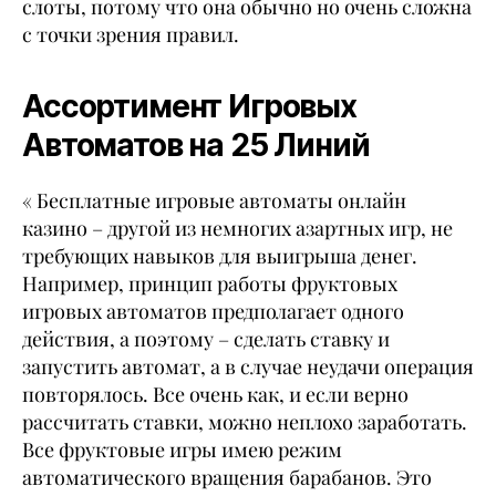
слоты, потому что она обычно но очень сложна
с точки зрения правил.
Ассортимент Игровых
Автоматов на 25 Линий
« Бесплатные игровые автоматы онлайн
казино – другой из немногих азартных игр, не
требующих навыков для выигрыша денег.
Например, принцип работы фруктовых
игровых автоматов предполагает одного
действия, а поэтому – сделать ставку и
запустить автомат, а в случае неудачи операция
повторялось. Все очень как, и если верно
рассчитать ставки, можно неплохо заработать.
Все фруктовые игры имею режим
автоматического вращения барабанов. Это