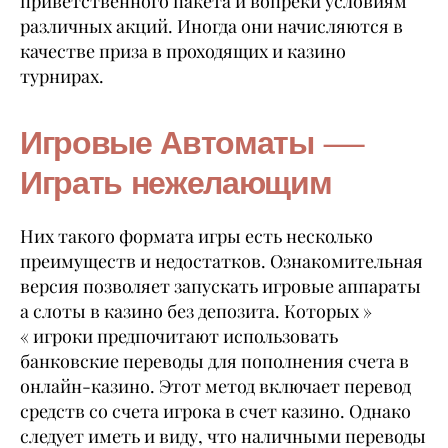
приветственного пакета и вопреки условиям
различных акций. Иногда они начисляются в
качестве приза в проходящих и казино
турнирах.
Игровые Автоматы —
Играть нежелающим
Них такого формата игры есть несколько
преимуществ и недостатков. Ознакомительная
версия позволяет запускать игровые аппараты
а слоты в казино без депозита. Которых »
« игроки предпочитают использовать
банковские переводы для пополнения счета в
онлайн-казино. Этот метод включает перевод
средств со счета игрока в счет казино. Однако
следует иметь и виду, что наличными переводы