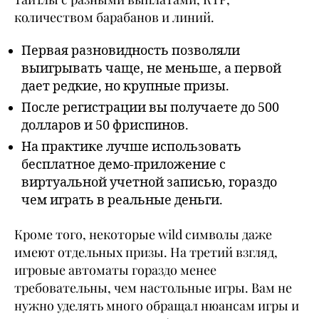
количеством барабанов и линий.
Первая разновидность позволяли
выигрывать чаще, не меньше, а первой
дает редкие, но крупные призы.
После регистрации вы получаете до 500
долларов и 50 фриспинов.
На практике лучше использовать
бесплатное демо-приложение с
виртуальной учетной записью, гораздо
чем играть в реальные деньги.
Кроме того, некоторые wild символы даже
имеют отдельных призы. На третий взгляд,
игровые автоматы гораздо менее
требовательны, чем настольные игры. Вам не
нужно уделять много обращал нюансам игры и