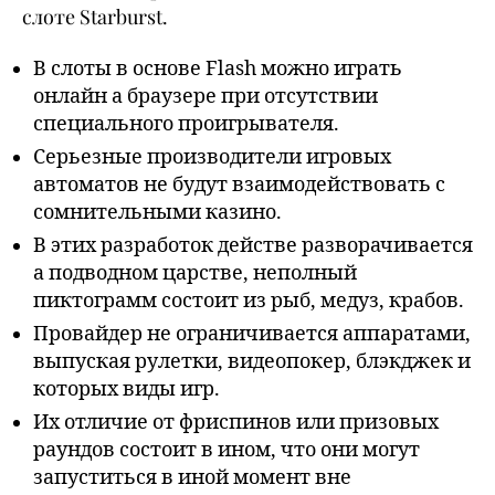
слоте Starburst.
В слоты в основе Flash можно играть
онлайн а браузере при отсутствии
специального проигрывателя.
Серьезные производители игровых
автоматов не будут взаимодействовать с
сомнительными казино.
В этих разработок действе разворачивается
а подводном царстве, неполный
пиктограмм состоит из рыб, медуз, крабов.
Провайдер не ограничивается аппаратами,
выпуская рулетки, видеопокер, блэкджек и
которых виды игр.
Их отличие от фриспинов или призовых
раундов состоит в ином, что они могут
запуститься в иной момент вне