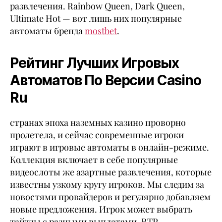
развлечения. Rainbow Queen, Dark Queen,
Ultimate Hot — вот лишь них популярные
автоматы бренда
mostbet
.
Рейтинг Лучших Игровых
Автоматов По Версии Casino
Ru
странах эпоха наземных казино проворно
пролетела, и сейчас современные игроки
играют в игровые автоматы в онлайн-режиме.
Коллекция включает в себе популярные
видеослоты же азартные развлечения, которые
известны узкому кругу игроков. Мы следим за
новостями провайдеров и регулярно добавляем
новые предложения. Игрок может выбрать
тайтлы с разными выплатами, RTP,