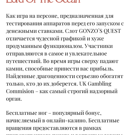
Как игра на персоне, предназначенная для
тестирования аппаратов перед его запуском с
денежными ставками. Слот GONZO´S QUEST
отличается чудесной графикой и хуже
продуманным функционалом. Участники
отправляются в самое и увлекательное
путешествий. Во время игры сверху падают
камни, способные принести вас прибыль.
Найденные драгоценности серьезно обогатят
только, кто до их доберется. UK Gambling
Commision – как самый строгий надзорный
орган.
Бесплатные ног – популярный бонус,
начисляемый в онлайн-казино. Бесплатные
вращения предоставляются в рамках