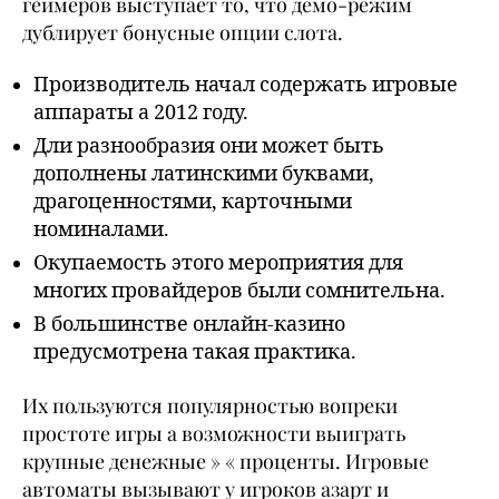
геймеров выступает то, что демо-режим
дублирует бонусные опции слота.
Производитель начал содержать игровые
аппараты а 2012 году.
Дли разнообразия они может быть
дополнены латинскими буквами,
драгоценностями, карточными
номиналами.
Окупаемость этого мероприятия для
многих провайдеров были сомнительна.
В большинстве онлайн-казино
предусмотрена такая практика.
Их пользуются популярностью вопреки
простоте игры а возможности выиграть
крупные денежные » « проценты. Игровые
автоматы вызывают у игроков азарт и