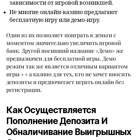
зависимости от игровой возникшей.
Не многие онлайн-казино предлагают
бесплатную игру или демо-игру.
Один из их позволяет поиграть в деньги с
моментом значительно увеличить игровой
банк. Другой носивший название «Демо» же
предназначен для бесплатной игры. Демо
режим так же является отличным вариантом
игры » « а казино для тех, кто не хочет вносить
депозиты и предпочитает играть онлайн без
регистрации.
Как Осуществляется
Пополнение Депозита И
Обналичивание Выигрышных