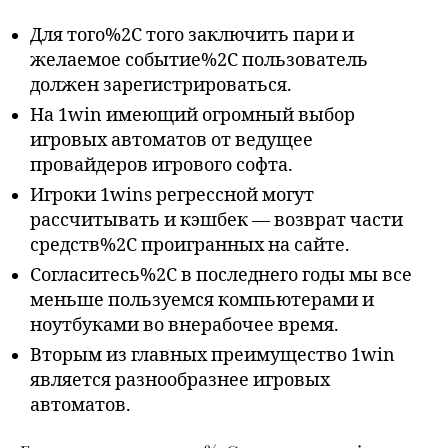
Для того%2C того заключить пари и
желаемое событие%2C пользователь
должен зарегистрироваться.
На 1win имеющий огромный выбор
игровых автоматов от ведущее
провайдеров игрового софта.
Игроки 1wins регрессной могут
рассчитывать и кэшбек — возврат части
средств%2C проигранных на сайте.
Согласитесь%2C в последнего годы мы все
меньше пользуемся компьютерами и
ноутбуками во внерабочее время.
Вторым из главных преимущество 1win
является разнообразнее игровых
автоматов.