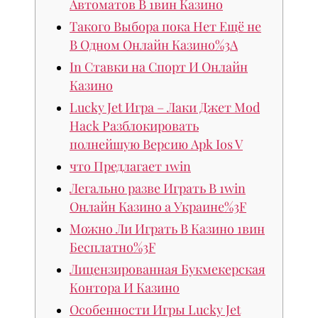
Автоматов В 1вин Казино
Такого Выбора пока Нет Ещё не
В Одном Онлайн Казино%3A
In Ставки на Спорт И Онлайн
Казино
Lucky Jet Игра – Лаки Джет Mod
Hack Разблокировать
полнейшую Версию Apk Ios V
что Предлагает 1win
Легально разве Играть В 1win
Онлайн Казино а Украине%3F
Можно Ли Играть В Казино 1вин
Бесплатно%3F
Лицензированная Букмекерская
Контора И Казино
Особенности Игры Lucky Jet