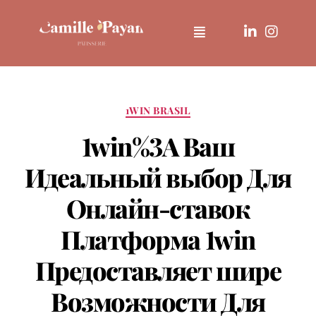
Catégorie :
1Win Brasil
1WIN BRASIL
1win%3A Ваш
Идеальный выбор Для
Онлайн-ставок
Платформа 1win
Предоставляет шире
Возможности Для