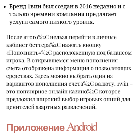
Бренд 1вин был создан в 2016 недавно и с
только времени компания предлагает
услуги самого низкого уровня.
После этого%2C нельзя перейти в личные
кабинет беттера%2C нажать кнопку
«Пополнить»%2C расположенную под балансом
игрока. В открывшемся меню пополнения
счета отображена информация о позволяющих
средствах. Здесь можно выбрать один из
вариантов пополнения счета%2C валюту. 1win –
это популярное онлайн казино%2C которое
предложил широкий выбор игровых опций для
ценителей азартных развлечений.
Приложение Android