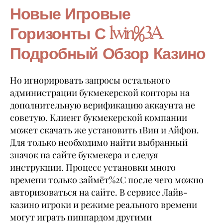
Новые Игровые
Горизонты С 1win%3A
Подробный Обзор Казино
Но игнорировать запросы остального
администрации букмекерской конторы на
дополнительную верификацию аккаунта не
советую. Клиент букмекерской компании
может скачать же установить 1Вин и Айфон.
Для только необходимо найти выбранный
значок на сайте букмекера и следуя
инструкции. Процесс установки много
времени только займёт%2C после чего можно
авторизоваться на сайте. В сервисе Лайв-
казино игроки и режиме реального времени
могут играть пиппардом другими