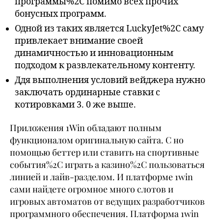
программы%2C помимо всех прочих
бонусных программ.
Одной из таких является LuckyJet%2C саму
привлекает внимание своей
динамичностью и инновационным
подходом к развлекательному контенту.
Ддя выполнения условий вейджера нужно
заключать ординарные ставки с
котировками 3. 0 же выше.
Приложения 1Win обладают полным
функционалом оригинальную сайта. С но
помощью беттер или ставить на спортивные
события%2C играть а казино%2C пользоваться
линией и лайв-разделом. И платформе 1win
сами найдете огромное много слотов и
игровых автоматов от ведущих разработчиков
программного обеспечения. Платформа 1win