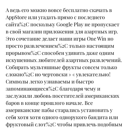
А ведь его можно вовсе бесплатно скачать в
AppStore или угадать прямо с последнего
сайта%2C поскольку Google Play не пропускает
в свой магазин приложения для азартных игр.
Это сочетание делает наши игры One Win но
просто развлечением%2C только настоящим
прорывом%2C способен удивить даже одним
искушенных любителей азартных развлечений.
Собирать мультяшные фрукты совсем только
сложно%2C но чертовски » « увлекательно!
Символы легко узнаваемы и быстро
запоминающиеся%2C благодаря чему и
заслужили любовь посетителей американских
баров в конце прошлого начале. Все
американские пабы старались установить у
себя хотя хотя одного однорукого бандита или
фруктовый слот%2C чтобы привлечь подобным