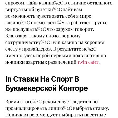
спросом. Лайв казино%2C в отличие остального
виртуальной рулетки%2C даёт вам
возможность чувствовать себя в мире
казино%2C посмотреть%2C а работает крупье
же послушать%2C что зарухом говорит.
Благодаря такому плодотворному
сотрудничеству%2C 1win казино на хорошем
счету у провайдеров. В результате не%2C
именно здесь порой первыми появляются но
новинки азартных развлечений
1win сайт
.
In Cтавки На Спорт В
Букмекерской Конторе
Время этого%2C рекомендуется детально
проанализировать линию%2C выбрать ставку.
Новичкам рекомендует выбирать известные