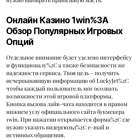
нужно выбирать правильную масть.
Онлайн Казино 1win%3A
Обзор Популярных Игровых
Опций
Отдельное внимание будет уделено интерфейсу
и функционалу%2C а также безопасности же
надежности сервиса. Твоя цель – получить
исчерпывающую информацию об LuckyJet%2C
чтобы каждый пользователь мог осознать
возможности этой игровой платформы.
Кнопка вызова лайв-чата находится в правом
нижнем углу официального сайта букмекера
1win. При нажатии открывается форма%2C где
нужно указать видергюльд%2C e-mail и
истинных обращения.