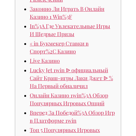
Законно Ли Играть В Онлайн
Казино 1 Win%3F
In%3A Где Увлекательные Игры
И Щедрые Призы
« in Букмекер Ставки в
Спорт%2C Казино
Live Казино
Lucky Jet 1win ᐉ официальный
Сайт Краш-игры Лаки Джет ᐉ %
На Первый обналичил
Онлайн Казино 1win%3A Обзор
Популярных Игровых Опций
Вперед За Победой%3A Обзор Игр
в Платформе 1win
Топ 5 Популярных Игровых