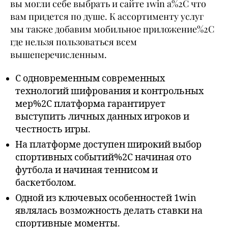
вы могли себе выбрать и сайте 1win а%2C что
вам придется по душе. К ассортименту услуг
мы также добавим мобильное приложение%2C
где нельзя пользоваться всем
вышеперечисленным.
С одновременным современных
технологий шифрования и контрольных
мер%2C платформа гарантирует
выступить личных данных игроков и
честность игры.
На платформе доступен широкий выбор
спортивных событий%2C начиная ото
футбола и начиная теннисом и
баскетболом.
Одной из ключевых особенностей 1win
являлась возможность делать ставки на
спортивные моменты.