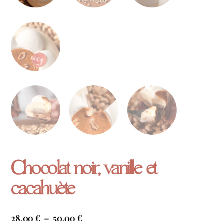
Chocolat noir, vanille et
cacahuète
28,00
€
–
50,00
€